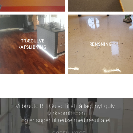
TRÆGULVE
RENSNING
/AFSLIBNING
Fantastisk samarbejde og godt håndværk
leveret til tiden
– NIELS, NÆSTVED