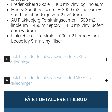
Frederiksberg Skole – 400 m2 vinyl og linoleum
Hårlev Sundhedscenter – 3000 m2 linoleum –
spartling af undergulve + 27 vådrum
AU Flakkebjerg Forskningscenter – 500 m2
linoleum – 450 m2 epoxy – 450 m2 vinyl udført
som vådrum
Flakkebjerg Efterskole – 600 m2 Forbo Allura
Loose lay 5mm vinyl fliser
Tryk herunder for at se/downloade FORBOs
+
vejledninger
Tryk herunder for at se/downloade TARKETTs
+
vejledninger
FÅ ET DETALJERET TILBUD