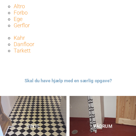
Altro
Forbo
Ege
Gerflor
Kahr
Danfloor
Tarkett
Skal du have hjælp med en særlig opgave?
VINYL
VÅDRUM