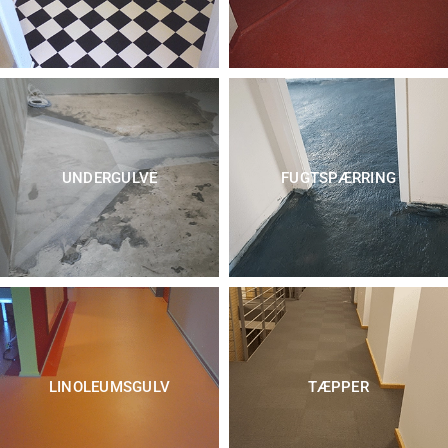
UNDERGULVE
FUGTSPÆRRING
LINOLEUMSGULV
TÆPPER