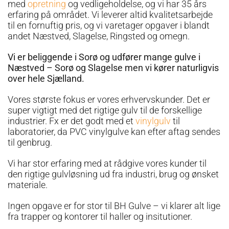
med
opretning
og vedligeholdelse, og vi har 35 års
erfaring på området. Vi leverer altid kvalitetsarbejde
til en fornuftig pris, og vi varetager opgaver i blandt
andet Næstved, Slagelse, Ringsted og omegn.
Vi er beliggende i Sorø og udfører mange gulve i
Næstved – Sorø og Slagelse men vi kører naturligvis
over hele Sjælland.
Vores største fokus er vores erhvervskunder. Det er
super vigtigt med det rigtige gulv til de forskellige
industrier. Fx er det godt med et
vinylgulv
til
laboratorier, da
PVC vinylgulve kan efter aftag sendes
til genbrug
.
Vi har stor erfaring med at rådgive vores kunder til
den rigtige gulvløsning ud fra industri, brug og ønsket
materiale.
Ingen opgave er for stor til BH Gulve – vi klarer alt lige
fra trapper og kontorer til haller og insitutioner.