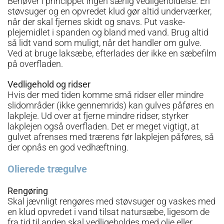
Behøver i princippet ingen særlig vedligeholdelse. En
støvsuger og en opvredet klud gør altid underværker,
når der skal fjernes skidt og snavs. Put vaske-
plejemidlet i spanden og bland med vand. Brug altid
så lidt vand som muligt, når det handler om gulve.
Ved at bruge laksæbe, efterlades der ikke en sæbefilm
på overfladen.
Vedligehold og ridser
Hvis der med tiden komme små ridser eller mindre
slidområder (ikke gennemrids) kan gulves påføres en
lakpleje. Ud over at fjerne mindre ridser, styrker
lakplejen også overfladen. Det er meget vigtigt, at
gulvet afrenses med trærens før lakplejen påføres, så
der opnås en god vedhæftning.
Olierede trægulve
Rengøring
Skal jævnligt rengøres med støvsuger og vaskes med
en klud opvredet i vand tilsat natursæbe, ligesom de
fra tid til anden skal vedligeholdes med olie eller