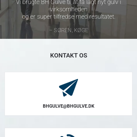
Vi brugte BH Gulve til at få lagt nyt gulv i
virksomheden
og er super tilfredse med resultatet.
– SØREN, KØGE
KONTAKT OS
BHGULVE@BHGULVE.DK