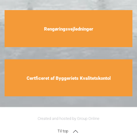
Rengøringsvejledninger
Certficeret af Byggeriets Kvalitetskontol
Created and hosted by Group Online
Til top